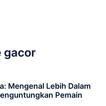
e gacor
a: Mengenal Lebih Dalam
Menguntungkan Pemain