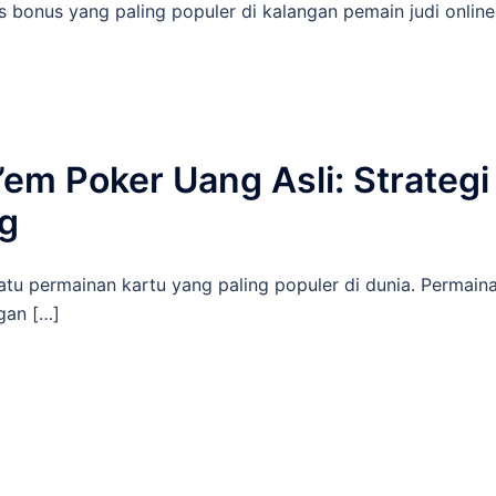
s bonus yang paling populer di kalangan pemain judi online
em Poker Uang Asli: Strategi
g
atu permainan kartu yang paling populer di dunia. Permain
gan […]