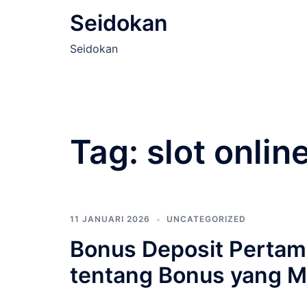
Langsung
Seidokan
ke
isi
Seidokan
Tag:
slot onlin
11 JANUARI 2026
UNCATEGORIZED
Bonus Deposit Pertam
tentang Bonus yang 