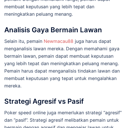
membuat keputusan yang lebih tepat dan
meningkatkan peluang menang.
Analisis Gaya Bermain Lawan
Selain itu, pemain
Newmacau88
juga harus dapat
menganalisis lawan mereka. Dengan memahami gaya
bermain lawan, pemain dapat membuat keputusan
yang lebih tepat dan meningkatkan peluang menang.
Pemain harus dapat menganalisis tindakan lawan dan
membuat keputusan yang tepat untuk mengalahkan
mereka.
Strategi Agresif vs Pasif
Poker speed online juga memerlukan strategi “agresif”
dan “pasif”. Strategi agresif melibatkan pemain untuk
bermain dengan agresif dan mengejar lawan untuk