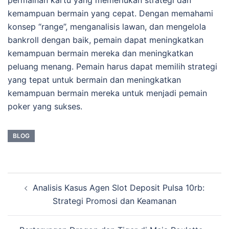
kemampuan bermain yang cepat. Dengan memahami
konsep “range”, menganalisis lawan, dan mengelola
bankroll dengan baik, pemain dapat meningkatkan
kemampuan bermain mereka dan meningkatkan
peluang menang. Pemain harus dapat memilih strategi
yang tepat untuk bermain dan meningkatkan
kemampuan bermain mereka untuk menjadi pemain
poker yang sukses.
BLOG
Navigasi
Analisis Kasus Agen Slot Deposit Pulsa 10rb:
Tulisan
Strategi Promosi dan Keamanan