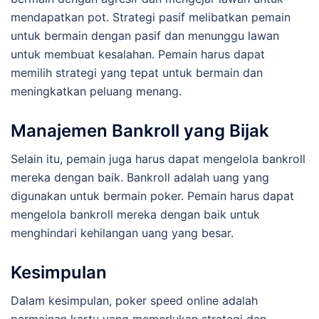
mendapatkan pot. Strategi pasif melibatkan pemain
untuk bermain dengan pasif dan menunggu lawan
untuk membuat kesalahan. Pemain harus dapat
memilih strategi yang tepat untuk bermain dan
meningkatkan peluang menang.
Manajemen Bankroll yang Bijak
Selain itu, pemain juga harus dapat mengelola bankroll
mereka dengan baik. Bankroll adalah uang yang
digunakan untuk bermain poker. Pemain harus dapat
mengelola bankroll mereka dengan baik untuk
menghindari kehilangan uang yang besar.
Kesimpulan
Dalam kesimpulan, poker speed online adalah
permainan kartu yang memerlukan strategi dan